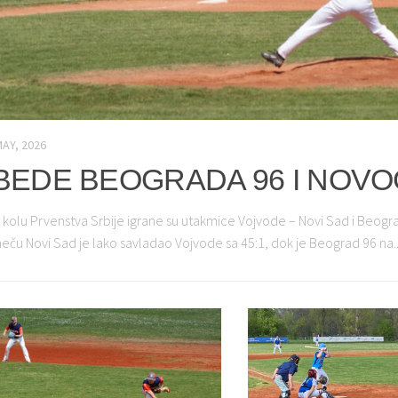
MAY, 2026
BEDE BEOGRADA 96 I NOVO
kolu Prvenstva Srbije igrane su utakmice Vojvode – Novi Sad i Beogra
ču Novi Sad je lako savladao Vojvode sa 45:1, dok je Beograd 96 na..