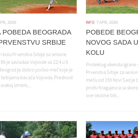
APR, 2026
INFO
7 APR, 2026
 POBEDA BEOGRADA
POBEDE BEOGR
 PRVENSTVU SRBIJE
NOVOG SADA 
KOLU
 kolu Prvenstva Srbije za seniore
96 je savladao Vojvode sa 22:4 u 5
Proteklog vikenda igrane 
Beograd je dobro počeo meč koje je
Prvenstva Srbije za seni
 šetnjama bacača Vojvoda. Prednost
meču od 15h Novi Sad je b
 svakoj izmeni,...
protiv Kragujevca sa skorom
ove sezone biti...