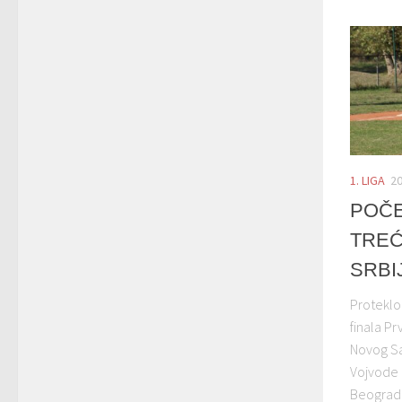
1. LIGA
20
POČE
TREĆ
SRBI
Proteklo
finala P
Novog Sa
Vojvode 
Beograd 