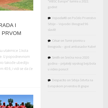
“WBSC Europe” turnira u 2022.
godini!
Vojvoda#8
on
Počelo Prvenstvo
Srbije – Vojvode i Beograd 96
ADA I
slavili!
U PRVOM
César
on
Turnir pionira u
Beogradu – gost ambasador Kube!
su utakmice 1.kola
ore. U popodnevnom
Smith
on
Srećna nova 2020
io takođe ubedljiv
godina – prijatelji srpskog bejzbola
 40:6, i vidi se da će
u video poruci!
Despacito
on
Srbija četvrta na
Evropskom prvenstvu B grupe