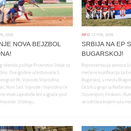
PR, 2026
INFO
15 FEB, 2026
NJE NOVA BEJZBOL
SRBIJA NA EP 
NA!
BUGARSKOJ!
 vikenda počinje Prvenstvo Srbije za
Reprezentacija seniora Srb
dinu. Ove godine učestvovaće 5
mečeve kvalifikacija za E
Beograd 96, Vojvode/Vojvodina,
Bugarskoj, u mestu Blago
ac, Novi Sad. Vojvode i Vojvodina će
će biti u grupi sa Mađars
ne imati zajednički tim a igraće pod
Slovenijom, Finskom i Ru
ojvode. Očekuju...
se održava krajem jula me