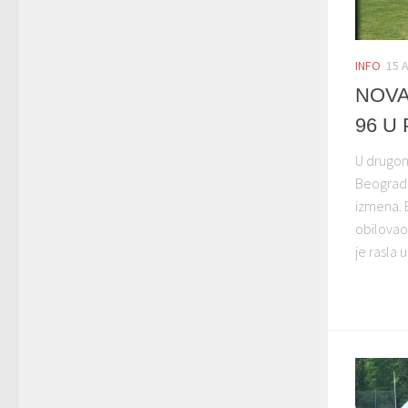
INFO
15 
NOVA
96 U
U drugom
Beograd 
izmena. 
obilovao
je rasla u