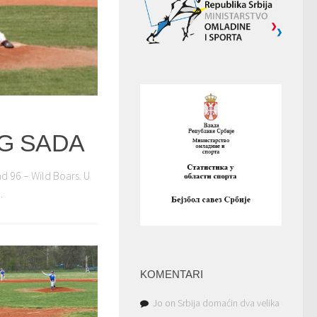
G SADA
d 96 – Wild Boars. U
.
KOMENTARI
Jo
on
Srbija domaćin dva velika