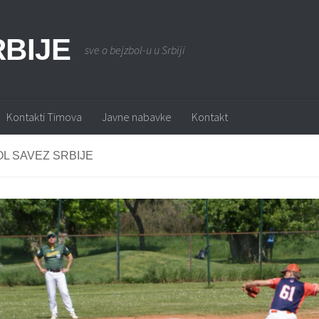
BIJE
sve o bejzbol-u u Srbiji
Kontakti Timova
Javne nabavke
Kontakt
L SAVEZ SRBIJE