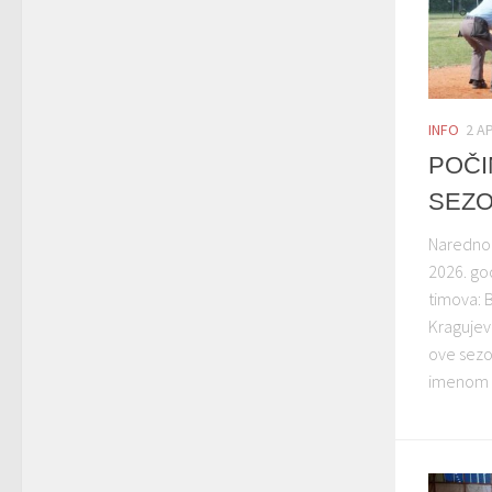
INFO
2 A
POČI
SEZO
Narednog
2026. go
timova: 
Kragujev
ove sezo
imenom V