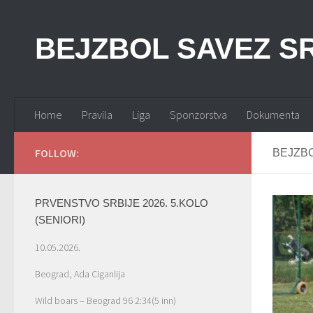
BEJZBOL SAVEZ SR
Home
Pravila
Liga
Sponzorstva
Dokumenta
FOLLOW:
BEJZBO
PRVENSTVO SRBIJE 2026. 5.KOLO
(SENIORI)
10.05.2026.
Beograd, Ada Ciganlija
Wild boars – Beograd 96 2:34(5 inn)