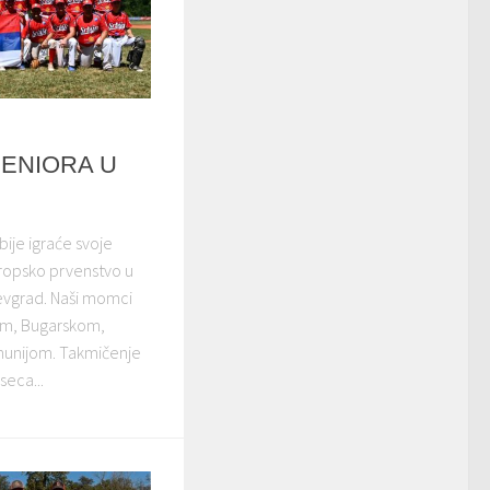
SENIORA U
ije igraće svoje
vropsko prvenstvo u
evgrad. Naši momci
kom, Bugarskom,
munijom. Takmičenje
seca...