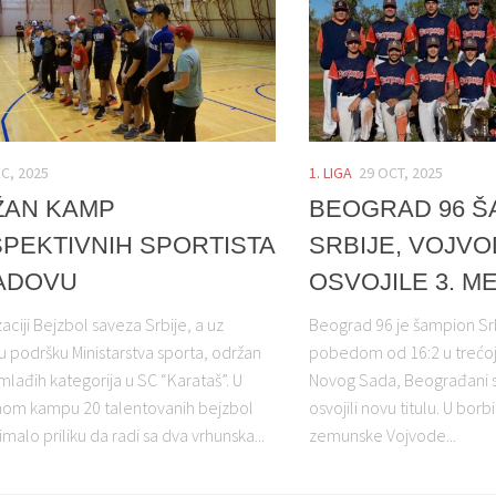
EC, 2025
1. LIGA
29 OCT, 2025
ŽAN KAMP
BEOGRAD 96 Š
PEKTIVNIH SPORTISTA
SRBIJE, VOJV
ADOVU
OSVOJILE 3. M
aciji Bejzbol saveza Srbije, a uz
Beograd 96 je šampion Srb
ku podršku Ministarstva sporta, održan
pobedom od 16:2 u trećoj 
lađih kategorija u SC “Karataš”. U
Novog Sada, Beograđani su 
om kampu 20 talentovanih bejzbol
osvojili novu titulu. U bor
 imalo priliku da radi sa dva vrhunska...
zemunske Vojvode...