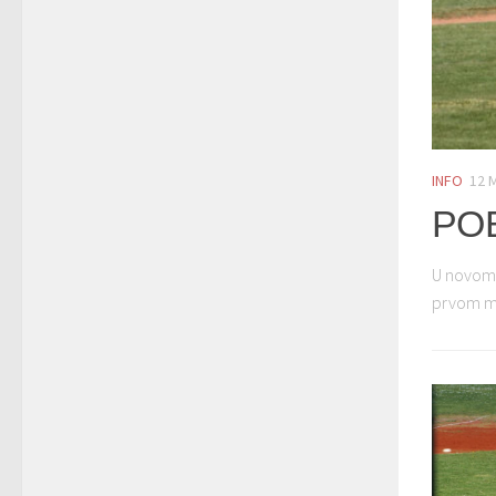
INFO
12 
PO
U novom 
prvom me