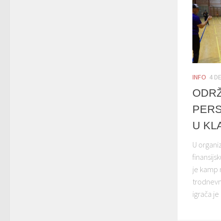
INFO
4 D
ODR
PERS
U KL
U organiz
finansijs
je kamp m
trodnevn
igrača je