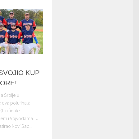
SVOJIO KUP
IORE!
a Srbije u
e dva polufinala
li u finale
em i Vojvodama. U
sirao Novi Sad...