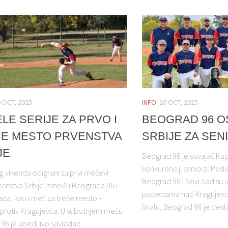
 OCT, 2025
INFO
20 OCT, 2025
LE SERIJE ZA PRVO I
BEOGRAD 96 O
E MESTO PRVENSTVA
SRBIJE ZA SEN
JE
Beograd 96 je osvajač Kup
konkurenciji seniora. Posl
g vikenda odigrani su prvi mečevi
Beograd 96 i Novi Sad su uš
rvenstva Srbije između Beograda 96 i
pobedama nad Kragujevc
da, kao i meč za treće mesto –
finalu, Beograd 96 je dekla
protiv Kragujevca. U subotnjem meču
96 je ubedljivo savladao