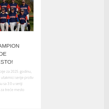
AMPION
ODE
ESTO!
ije za 2025. godinu,
utakmici serije protiv
sa 3:0 u seriji
bi za treće mesto