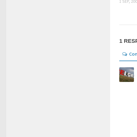
1 SEP, 20
1 RES
Co