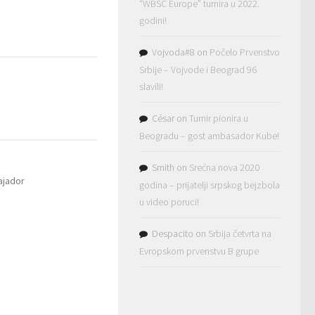
“WBSC Europe” turnira u 2022.
godini!
Vojvoda#8
on
Počelo Prvenstvo
Srbije – Vojvode i Beograd 96
slavili!
César
on
Turnir pionira u
Beogradu – gost ambasador Kube!
Smith
on
Srećna nova 2020
ajador
godina – prijatelji srpskog bejzbola
u video poruci!
Despacito
on
Srbija četvrta na
Evropskom prvenstvu B grupe