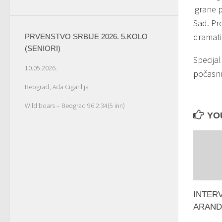
igrane 
Sad. Pro
dramati
PRVENSTVO SRBIJE 2026. 5.KOLO
(SENIORI)
Specijal
10.05.2026.
počasnu
Beograd, Ada Ciganlija
Wild boars – Beograd 96 2:34(5 inn)
YOU
INTER
ARAND