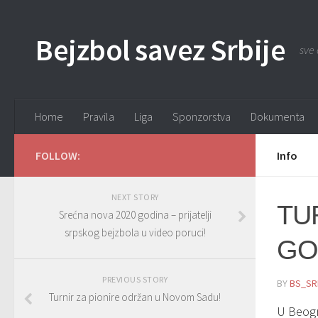
Bejzbol savez Srbije
sve 
Home
Pravila
Liga
Sponzorstva
Dokumenta
FOLLOW:
Info
NEXT STORY
TU
Srećna nova 2020 godina – prijatelji
srpskog bejzbola u video poruci!
GO
PREVIOUS STORY
BY
BS_SR
Turnir za pionire održan u Novom Sadu!
U Beogr