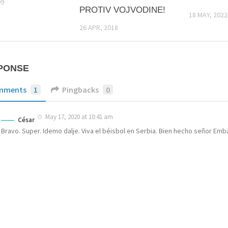
09
PROTIV VOJVODINE!
18 MAY, 2022
26 APR, 2018
PONSE
mments
1
Pingbacks
0
May 17, 2020 at 10:41 am
César
Bravo. Super. Idemo dalje. Viva el béisbol en Serbia. Bien hecho señor Emb