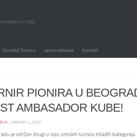
o bejzbol-u u Srbiji
Kontakti Timova
Javne nabavke
Kontakt
RNIR PIONIRA U BEOGRA
ST AMBASADOR KUBE!
BIJA
· JANUARY 1, 2020
adu je održan drugi u nizu zimskih turnira mlađih kategorija