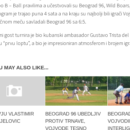
po B – Ball pravilima a učestvovali su Beograd 96, Wild Boars,
gram je trajao puna 4 sata a na kraju su najbolji bili igrači Vo
čnom meču savladali Beograd 96 sa 6:5.
ni gost turnira je bio kubanski ambasador Gustavo Trista del 
 “prvu loptu”, a bio je impresioniran atmosferom i brojem igr
 MAY ALSO LIKE...
VJU VLASTIMIR
BEOGRAD 96 UBEDLJIV
BEOGRAD
JELOVIC
PROTIV TRNAVE,
VOJVODIN
VOJVODE TESNO
INTERLIG