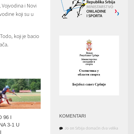
 Vojvodina i Novi
jvodine koji su u
Todo, koji je bacio
ača.
KOMENTARI
 96 I
A 3-1 U
Jo
on
Srbija domaćin dva velika
I