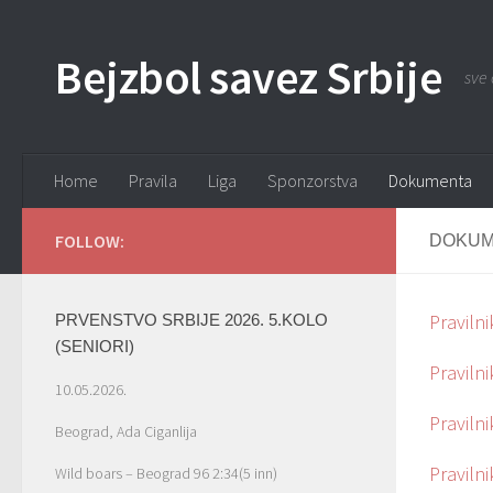
Bejzbol savez Srbije
sve 
Home
Pravila
Liga
Sponzorstva
Dokumenta
FOLLOW:
DOKUM
Praviln
PRVENSTVO SRBIJE 2026. 5.KOLO
(SENIORI)
Praviln
10.05.2026.
Pravilni
Beograd, Ada Ciganlija
Pravilni
Wild boars – Beograd 96 2:34(5 inn)