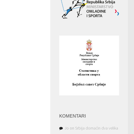
KOMENTARI
Jo
on
Srbija domaćin dva velika