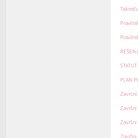
Takmiča
Praviln
Pravilni
REŠENJ
STATUT
PLAN P
Zavrsni 
Završni
Završni 
Završni