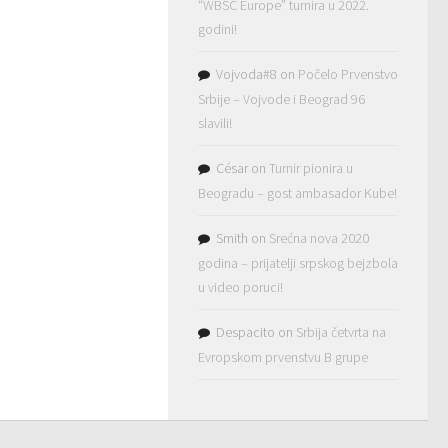
“WBSC Europe” turnira u 2022.
godini!
Vojvoda#8
on
Počelo Prvenstvo
Srbije – Vojvode i Beograd 96
slavili!
César
on
Turnir pionira u
Beogradu – gost ambasador Kube!
Smith
on
Srećna nova 2020
godina – prijatelji srpskog bejzbola
u video poruci!
Despacito
on
Srbija četvrta na
Evropskom prvenstvu B grupe