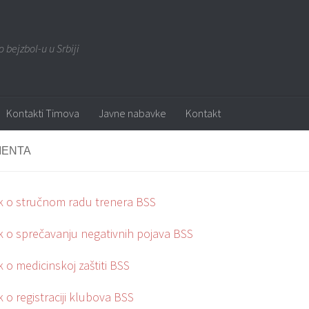
o bejzbol-u u Srbiji
Kontakti Timova
Javne nabavke
Kontakt
ENTA
ik o stručnom radu trenera BSS
ik o sprečavanju negativnih pojava BSS
k o medicinskoj zaštiti BSS
k o registraciji klubova BSS