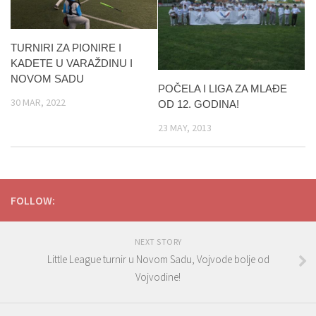
TURNIRI ZA PIONIRE I
KADETE U VARAŽDINU I
NOVOM SADU
POČELA I LIGA ZA MLAĐE
30 MAR, 2022
OD 12. GODINA!
23 MAY, 2013
FOLLOW:
NEXT STORY
Little League turnir u Novom Sadu, Vojvode bolje od
Vojvodine!