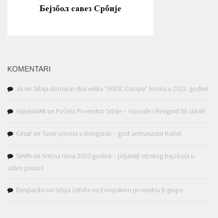
KOMENTARI
Jo
on
Srbija domaćin dva velika “WBSC Europe” turnira u 2022. godini!
Vojvoda#8
on
Počelo Prvenstvo Srbije – Vojvode i Beograd 96 slavili!
César
on
Turnir pionira u Beogradu – gost ambasador Kube!
Smith
on
Srećna nova 2020 godina – prijatelji srpskog bejzbola u
video poruci!
Despacito
on
Srbija četvrta na Evropskom prvenstvu B grupe