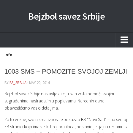
Bejzbol savez Srbije
Home
Info
Pravila
1003 SMS – POMOZITE SVOJOJ ZEMLJI
Liga
BY
BS_SRBIJA
· MAY 20, 2014
Sponzorstva
Bejzbol savez Srbije nastavlja akciju svih vrsta pomoći svojim
Dokumenta
sugrađanima nastradalim u poplavama. Narednih dana
obavestićemo vas o detaljima.
Kontakti Timova
Javne nabavke
Za to vreme, svoju kreativnost je pokazao BK “Novi Sad” – na svojoj
FB stranici koja ima veliki broj pratilaca, postavio je sjajnu reklamu sa
Kontakt