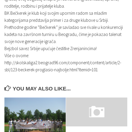
roditelje, rodbinu i prijatelje kluba.
BK Bečkerek je klub koji svojim upornim radom sa mlađim
kategorijama predstavlja primer i za druge klubove u Srbiji.
Prethodne godine “Bečkerek” je savladao sve rivale u konkurenciji
kadeta na završnom turniru u Beogradu, čime je pokazao talenat
svoje nove generacije igrača.
Bejzbol savez Srbije upućuje čestitke Zrenjanincima!
Više o ovome:
http://skolskaliga2.beograd96.com/component/content/article/2-
sbl/123-beckerek-proglasio-najbolje.html?Itemid=101
YOU MAY ALSO LIKE...