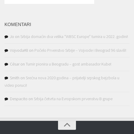
KOMENTARI
Jo
on
Srbija domaćin dva velika “WBSC Europe” turnira u 2022. godini!
Vojvoda#8
on
Počelo Prvenstvo Srbije – Vojvode i Beograd 96 slavili!
César
on
Turnir pionira u Beogradu – gost ambasador Kube!
Smith
on
Srećna nova 2020 godina – prijatelji srpskog bejzbola u
video poruci!
Despacito
on
Srbija četvrta na Evropskom prvenstvu B grupe