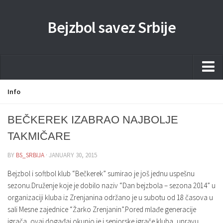
Bejzbol savez Srbije
Home
Info
Pravila
BEČKEREK IZABRAO NAJBOLJE
Liga
TAKMIČARE
Sponzorstva
BY
BS_SRBIJA
· JANUARY 30, 2015
Dokumenta
Bejzbol i softbol klub “Bečkerek” sumirao je još jednu uspešnu
Kontakti Timova
sezonu.Druženje koje je dobilo naziv “Dan bejzbola – sezona 2014” u
organizaciji kluba iz Zrenjanina održano je u subotu od 18 časova u
Javne nabavke
sali Mesne zajednice “Žarko Zrenjanin”.Pored mlađe generacije
Kontakt
igrača, ovaj događaj okupio je i seniorske igrače kluba, upravu,