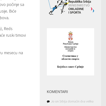
ovo počinje sa
sije. Biće
ubova.
a), Reds
aće ruski timovi
obru mesecu na
KOMENTARI
Jo
on
Srbija domaćin dva velika