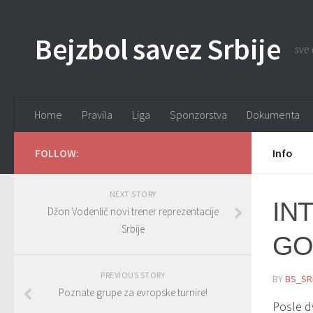
Bejzbol savez Srbije
sve 
Home
Pravila
Liga
Sponzorstva
Dokumenta
FOLLOW:
Info
NEXT STORY
IN
Džon Vodenlič novi trener reprezentacije
Srbije
GO
PREVIOUS STORY
BY
BS_SR
Poznate grupe za evropske turnire!
Posle d