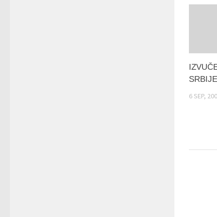
IZVUČ
SRBIJ
6 SEP, 20