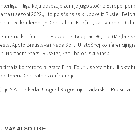
Interliga – liga koja povezuje zemlje jugoistočne Evrope, pon
ma u sezoni 2022., i to pojačana za klubove iz Rusije i Beloru
na u dve konferencije, Centralnu i Istočnu, sa ukupno 10 kl
centralne konferencije: Vojvodina, Beograd 96, Erd (Mađarsk
ta, Apolo Bratislava i Nada Split. U istočnoj konferenciji igr
h, Northern Stars i RusStar, kao i beloruski Minsk.
a tima iz konferencija igraće Final Four u septembru ili okt
od terena Centralne konferencije.
činje 9.Aprila kada Beograd 96 gostuje mađarskim Redsima.
 MAY ALSO LIKE...