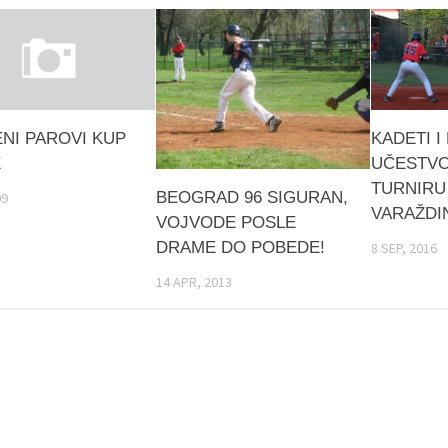
ENI PAROVI KUP
KADETI I
E
UČESTVO
TURNIRU
BEOGRAD 96 SIGURAN,
09
VARAŽDI
VOJVODE POSLE
DRAME DO POBEDE!
8 SEP, 2016
14 APR, 2013