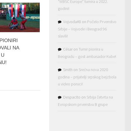
“WBSC Europe” turnira u 2022.
godini!
Vojvoda#8
on
Počelo Prvenstvo
Srbije – Vojvode i Beograd 96
slavili!
 PIONIRI
VALI NA
César
on
Turnir pionira u
 U
Beogradu – gost ambasador Kube!
NU!
Smith
on
Srećna nova 2020
godina – prijatelji srpskog bejzbola
u video poruci!
Despacito
on
Srbija četvrta na
Evropskom prvenstvu B grupe