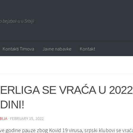
o bejzbol-u u Srbiji
Kontakti Timova
Javne nabavke
Kontakt
TERLIGA SE VRAĆA U 2022
DINI!
BIJA
· FEBRUARY 15, 2022
ve godine pauze zbog Kovid 19 virusa, srpski klubovi se vrać