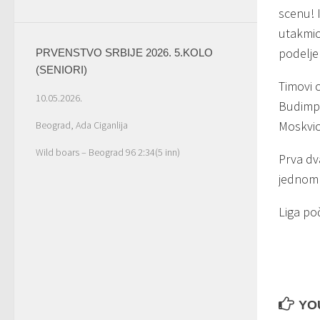
scenu! 
utakmica
podelje
PRVENSTVO SRBIJE 2026. 5.KOLO
(SENIORI)
Timovi 
10.05.2026.
Budimpes
Moskvic
Beograd, Ada Ciganlija
Wild boars – Beograd 96 2:34(5 inn)
Prva dv
jednom 
Liga po
YOU