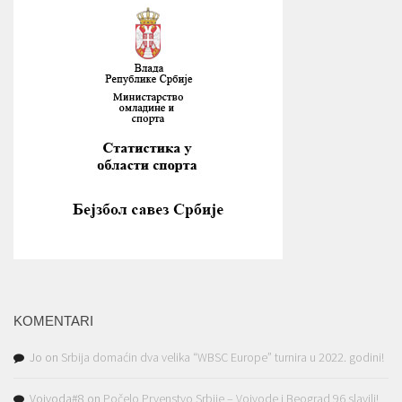
KOMENTARI
Jo
on
Srbija domaćin dva velika “WBSC Europe” turnira u 2022. godini!
Vojvoda#8
on
Počelo Prvenstvo Srbije – Vojvode i Beograd 96 slavili!