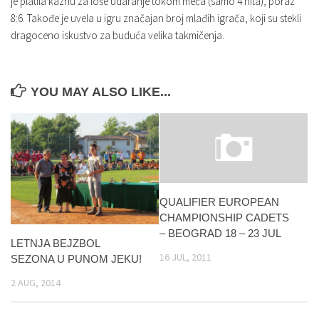
je platila kaznu za loše udaranje tokom meča (samo 4 hita), poraz
8:6. Takođe je uvela u igru značajan broj mlađih igrača, koji su stekli
dragoceno iskustvo za buduća velika takmičenja.
YOU MAY ALSO LIKE...
QUALIFIER EUROPEAN
CHAMPIONSHIP CADETS
– BEOGRAD 18 – 23 JUL
LETNJA BEJZBOL
16 JUL, 2011
SEZONA U PUNOM JEKU!
2 AUG, 2014