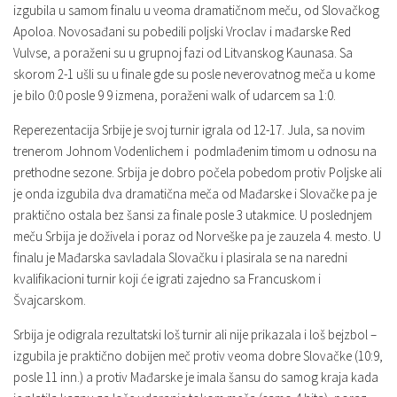
izgubila u samom finalu u veoma dramatičnom meču, od Slovačkog
Apoloa. Novosađani su pobedili poljski Vroclav i mađarske Red
Vulvse, a poraženi su u grupnoj fazi od Litvanskog Kaunasa. Sa
skorom 2-1 ušli su u finale gde su posle neverovatnog meča u kome
je bilo 0:0 posle 9 9 izmena, poraženi walk of udarcem sa 1:0.
Reperezentacija Srbije je svoj turnir igrala od 12-17. Jula, sa novim
trenerom Johnom Vodenlichem i podmlađenim timom u odnosu na
prethodne sezone. Srbija je dobro počela pobedom protiv Poljske ali
je onda izgubila dva dramatična meča od Mađarske i Slovačke pa je
praktično ostala bez šansi za finale posle 3 utakmice. U poslednjem
meču Srbija je doživela i poraz od Norveške pa je zauzela 4. mesto. U
finalu je Mađarska savladala Slovačku i plasirala se na naredni
kvalifikacioni turnir koji će igrati zajedno sa Francuskom i
Švajcarskom.
Srbija je odigrala rezultatski loš turnir ali nije prikazala i loš bejzbol –
izgubila je praktično dobijen meč protiv veoma dobre Slovačke (10:9,
posle 11 inn.) a protiv Mađarske je imala šansu do samog kraja kada