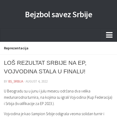
Bejzbol savez Srbije
Home
Reprezentacija
Pravila
LOŠ REZULTAT SRBIJE NA EP,
Liga
VOJVODINA STALA U FINALU!
Sponzorstva
BY
BS_SRBIJA
· AUGUST 4, 2022
Dokumenta
U Beogradu su u junu i julu mesecu održana dva velika
Kontakti Timova
međunarodna turnira, na kojima su igrali Vojvodina (Kup Federacija)
i Srbija (kvalifikacije za EP 2023.).
Javne nabavke
Vojvodina je kao šampion Srbije odigrala veoma solidan turnir i
Kontakt