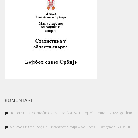
KOMENTARI
Jo
on
Srbija domaćin dva velika “WBSC Europe” turnira u 2022. godini!
Vojvoda#8
on
Počelo Prvenstvo Srbije – Vojvode i Beograd 96 slavili!