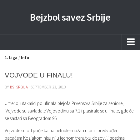
Bejzbol savez Srbije
Home
1. Liga
/
Info
Pravila
VOJVODE U FINALU!
Liga
BY
BS_SRBIJA
· SEPTEMBER 23, 2013
Sponzorstva
Dokumenta
U trećoj utakmici polufinala plejofa Prvenstva Srbije za seniore,
Vojvode su savladale Vojovodinu sa 7:1 i plasirale se u finale, gde će
Kontakti Timova
se sastati sa Beogradom 96.
Javne nabavke
Vojvode su od početka nametnule snažan ritam i predvođeni
Kontakt
bacačem Kozjakom nisu ni u jednom trenutku dozovlili gostima