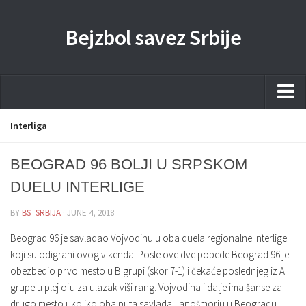
Bejzbol savez Srbije
Home
Interliga
Pravila
BEOGRAD 96 BOLJI U SRPSKOM
Liga
DUELU INTERLIGE
Sponzorstva
BY
BS_SRBIJA
· JUNE 4, 2018
Dokumenta
Beograd 96 je savladao Vojvodinu u oba duela regionalne Interlige
Kontakti Timova
koji su odigrani ovog vikenda. Posle ove dve pobede Beograd 96 je
obezbedio prvo mesto u B grupi (skor 7-1) i čekaće poslednjeg iz A
Javne nabavke
grupe u plej ofu za ulazak viši rang. Vojvodina i dalje ima šanse za
Kontakt
drugo mesto ukoliko oba puta savlada Janošmorju u Beogradu