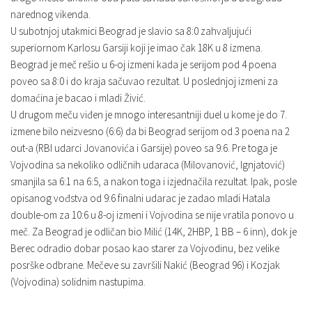
narednog vikenda.
U subotnjoj utakmici Beograd je slavio sa 8:0 zahvaljujući
superiornom Karlosu Garsiji koji je imao čak 18K u 8 izmena.
Beograd je meč rešio u 6-oj izmeni kada je serijom pod 4 poena
poveo sa 8:0 i do kraja sačuvao rezultat. U poslednjoj izmeni za
domaćina je bacao i mladi Živić.
U drugom meču viđen je mnogo interesantniji duel u kome je do 7.
izmene bilo neizvesno (6:6) da bi Beograd serijom od 3 poena na 2
out-a (RBI udarci Jovanovića i Garsije) poveo sa 9:6. Pre toga je
Vojvodina sa nekoliko odličnih udaraca (Milovanović, Ignjatović)
smanjila sa 6:1 na 6:5, a nakon toga i izjednačila rezultat. Ipak, posle
opisanog vođstva od 9:6 finalni udarac je zadao mladi Hatala
double-om za 10:6 u 8-oj izmeni i Vojvodina se nije vratila ponovo u
meč. Za Beograd je odličan bio Milić (14K, 2HBP, 1 BB – 6 inn), dok je
Berec odradio dobar posao kao starer za Vojvodinu, bez velike
posrške odbrane. Mečeve su završili Nakić (Beograd 96) i Kozjak
(Vojvodina) solidnim nastupima.