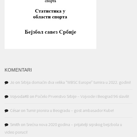
KOMENTARI
Jo
on
Srbija domaćin dva velika “WBSC Europe” turnira u 2022. godini!
Vojvoda#8
on
Počelo Prvenstvo Srbije – Vojvode i Beograd 96 slavili!
César
on
Turnir pionira u Beogradu – gost ambasador Kube!
Smith
on
Srećna nova 2020 godina – prijatelji srpskog bejzbola u
video poruci!