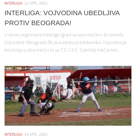
INTERLIGA
21 APR, 2022
INTERLIGA: VOJVODINA UBEDLJIVA
PROTIV BEOGRADA!
U okviru regionalne Interlige igrani su novi mečevi i to između
Vojvodine i Beograda 96,dva srpska predstavnika. Vojvodina je
bila bolja u oba meča i to sa 7:2 i 13:3. Subotnji meč je bio...
INTERLIGA
14 APR, 2022