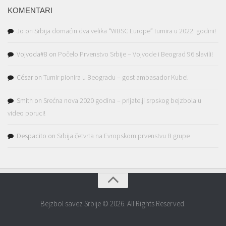
KOMENTARI
Jo
on
Srbija domaćin dva velika “WBSC Europe” turnira u 2022. godini!
Vojvoda#8
on
Počelo Prvenstvo Srbije – Vojvode i Beograd 96 slavili!
César
on
Turnir pionira u Beogradu – gost ambasador Kube!
Smith
on
Srećna nova 2020 godina – prijatelji srpskog bejzbola u
video poruci!
Despacito
on
Srbija četvrta na Evropskom prvenstvu B grupe
Bejzbol savez Srbije © 2026. All Rights Reserved.