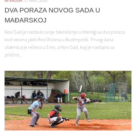
INTERLIGA
17 MAY, 2023
DVA PORAZA NOVOG SADA U
MAĐARSKOJ
Novi Sad je nastavio svoje takmičenje u Interligi sa dva poraza
kod veoma jakih Red Wolesa u Budimpešti. Prvog dana
utakmica je rešena u 5 inn, a Novi Sad, koji je nastupio sa
prilično...