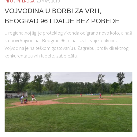
INFO
/
INTERLIGA
29 MAY, 2019
VOJVODINA U BORBI ZA VRH,
BEOGRAD 96 I DALJE BEZ POBEDE
U regionalnoj ligi je proteklog vikenda odigrano novo kolo, a naši
klubovi Vojvodina i Beograd 96 su nastavili svoje utakmice!
Vojvodina je na teškom gostovanju u Zagrebu, protiv direktnog
konkurenta za vrh tabele, zabeležila...