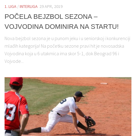
1. LIGA
/
INTERLIGA
29 APR, 2019
POČELA BEJZBOL SEZONA –
VOJVODINA DOMINIRA NA STARTU!
Nova bejzbol sezona je u punom jeku i u seniorskoj i konkurenciji
mlađih kategorija! Na početku sezone pravi hit je novosadska
Vojvodina koja u 6 utakmica ima skor 5-1, dok Beograd 96 i
Vojvode...