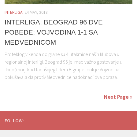
INTERLIGA
24 MAY, 2018
INTERLIGA: BEOGRAD 96 DVE
POBEDE; VOJVODINA 1-1 SA
MEDVEDNICOM
Proteklog vikenda odigrane su 4 utakmice naših klubova u
regionalnoj Interligi. Beograd 96 je imao važno gostovanje u
Janošmorji kod tadašnjeg lidera B grupe, dok je Vojvodina
pokušavala da protiv Medvednice nadoknadi dva poraza...
Next Page »
FOLLOW: