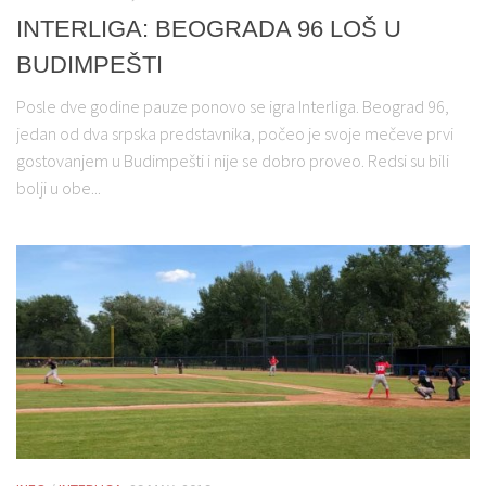
INTERLIGA: BEOGRADA 96 LOŠ U
BUDIMPEŠTI
Posle dve godine pauze ponovo se igra Interliga. Beograd 96,
jedan od dva srpska predstavnika, počeo je svoje mečeve prvi
gostovanjem u Budimpešti i nije se dobro proveo. Redsi su bili
bolji u obe...