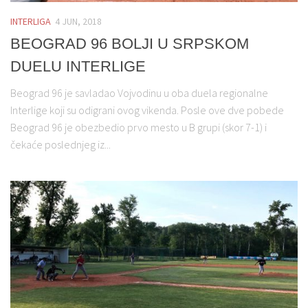
INTERLIGA
4 JUN, 2018
BEOGRAD 96 BOLJI U SRPSKOM
DUELU INTERLIGE
Beograd 96 je savladao Vojvodinu u oba duela regionalne
Interlige koji su odigrani ovog vikenda. Posle ove dve pobede
Beograd 96 je obezbedio prvo mesto u B grupi (skor 7-1) i
čekaće poslednjeg iz...