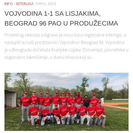
INFO
/
INTERLIGA
9 MAY, 2019
VOJVODINA 1-1 SA LISJAKIMA,
BEOGRAD 96 PAO U PRODUŽECIMA
Proteklog vikenda odigrano je novo kolo regionalne Interlige, a
nastupili su naši predstavnici Vojvodina i Beograd 96. Vojvodina
je u Beogradu dočekala Kranjske Lisjake (Slovenija), povratnike u
regionalno takmičenje, u duelu timova koji su...