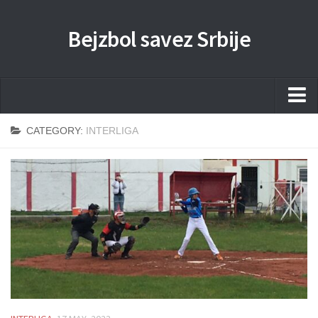
Bejzbol savez Srbije
Home
CATEGORY:
INTERLIGA
Pravila
Liga
Sponzorstva
Dokumenta
Kontakti Timova
Javne nabavke
Kontakt