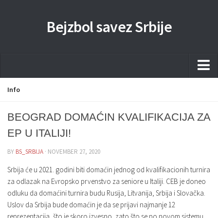
Bejzbol savez Srbije
Home
Info
Pravila
BEOGRAD DOMAĆIN KVALIFIKACIJA ZA
Liga
EP U ITALIJI!
Sponzorstva
BY
BS_SRBIJA
· NOVEMBER 27, 2020
Dokumenta
Srbija će u 2021. godini biti domaćin jednog od kvalifikacionih turnira
Kontakti Timova
za odlazak na Evropsko prvenstvo za seniore u Italiji. CEB je doneo
odluku da domaćini turnira budu Rusija, Litvanija, Srbija i Slovačka.
Javne nabavke
Uslov da Srbija bude domaćin je da se prijavi najmanje 12
Kontakt
reprezentacija, što je skoro izvesno, zato što se po novom sistemu