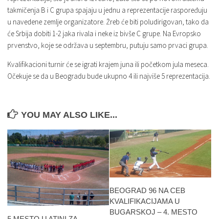
takmičenja B i C grupa spajaju u jednu a reprezentacije raspoređuju
u navedene zemlje organizatore. Žreb će biti poludirigovan, tako da
će Srbija dobiti 1-2 jaka rivala i neke iz bivše C grupe. Na Evropsko
prvenstvo, koje se održava u septembru, putuju samo prvaci grupa.
Kvalifikacioni turnir će se igrati krajem juna ili početkom jula meseca.
Očekuje se da u Beogradu bude ukupno 4 ili najviše 5 reprezentacija.
YOU MAY ALSO LIKE...
BEOGRAD 96 NA CEB
KVALIFIKACIJAMA U
BUGARSKOJ – 4. MESTO
5.MESTO U ATINI ZA