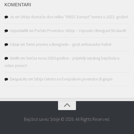
KOMENTARI
Jo
on
Srbija domaćin dva velika “WBSC Europe” turnira u 2022. godini!
Vojvoda#8
on
Počelo Prvenstvo Srbije – Vojvode i Beograd 96 slavili!
César
on
Turnir pionira u Beogradu – gost ambasador Kube!
Smith
on
Srećna nova 2020 godina – prijatelji srpskog bejzbola u
video poruci!
Despacito
on
Srbija četvrta na Evropskom prvenstvu B grupe
Bejzbol savez Srbije © 2026. All Rights Reserved.