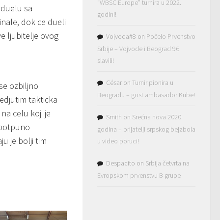
“WBSC Europe” turnira u 2022.
 duelu sa
godini!
inale, dok ce dueli
e ljubitelje ovog
Vojvoda#8
on
Počelo Prvenstvo
Srbije – Vojvode i Beograd 96
slavili!
César
on
Turnir pionira u
se ozbiljno
Beogradu – gost ambasador Kube!
edjutim takticka
a celu koji je
Smith
on
Srećna nova 2020
 potpuno
godina – prijatelji srpskog bejzbola
u je bolji tim
u video poruci!
Despacito
on
Srbija četvrta na
Evropskom prvenstvu B grupe