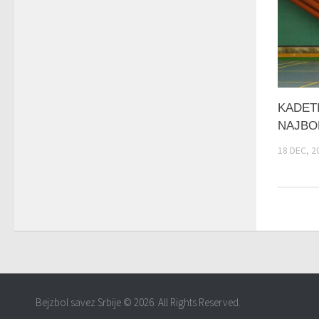
KADET
NAJBOL
18 DEC, 2
Bejzbol savez Srbije © 2026. All Rights Reserved.