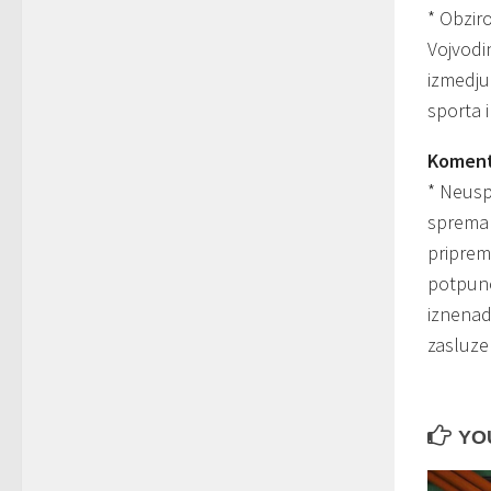
* Obzir
Vojvodi
izmedju 
sporta i
Koment
* Neusp
spremal
priprem
potpuno
iznenadi
zasluze
YOU