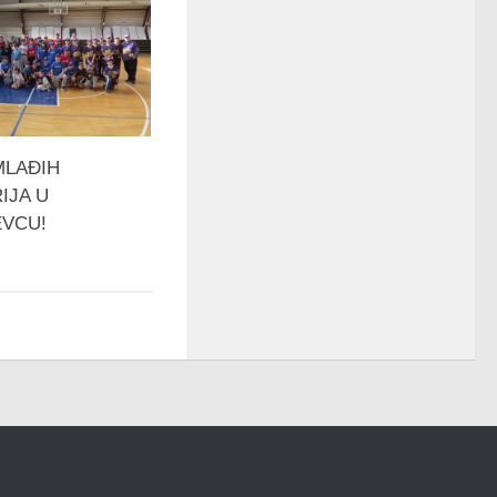
MLAĐIH
IJA U
VCU!
5