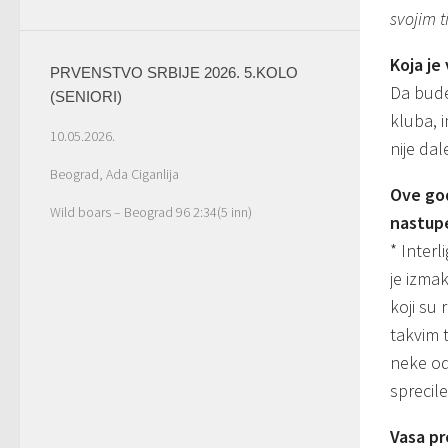
svojim 
Koja je
PRVENSTVO SRBIJE 2026. 5.KOLO
Da bude
(SENIORI)
kluba, 
10.05.2026.
nije dal
Beograd, Ada Ciganlija
Ove god
Wild boars – Beograd 96 2:34(5 inn)
nastup
* Inter
je izma
koji su 
takvim 
neke od
sprecile
Vasa pr