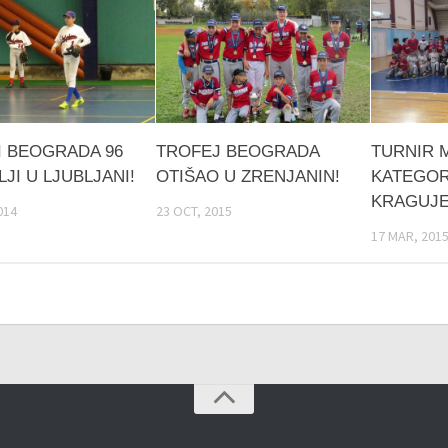
I BEOGRADA 96
TROFEJ BEOGRADA
TURNIR 
JI U LJUBLJANI!
OTIŠAO U ZRENJANIN!
KATEGOR
KRAGUJE
014
23 OCT, 2015
17 MAR, 201