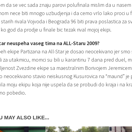
om da se vec sada znaju parovi polufinala mislim da u nasem
nom nece biti mnogo uzbudjenja i da cemo vrlo lako proci u f
starih rivala Vojvoda i Beograda 96 biti prava poslastica za sv
 ko god da prodje u finale bic tezak rival mojoj ekipi.
ar neuspeha vaseg tima na ALL-Staru 2009?
eh ekipe Partizana na All-Star je dosao neocekivano jer smo 
i za utakmicu, momci su bili u karantinu 7 dana pred duel, m
ljenost Zvezdine ekipe sa maestralnim Borivojem Jeremicem n
 neocekivano stavio neiskusnog Kusurovica na “maund” je
la moju ekipu koja nije uspela da se probudi do kraja i na kraj
no pobedio.
 MAY ALSO LIKE...