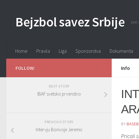
Bejzbol savez Srbije
sve 
Home
Pravila
Liga
Sponzorstva
Dokumenta
FOLLOW:
Info
NEXT STORY
IN
IBAF svetsko prvenstvo
AR
PREVIOUS STORY
BY
BASEB
Intervju Borivoje Jeremic
Pricali 