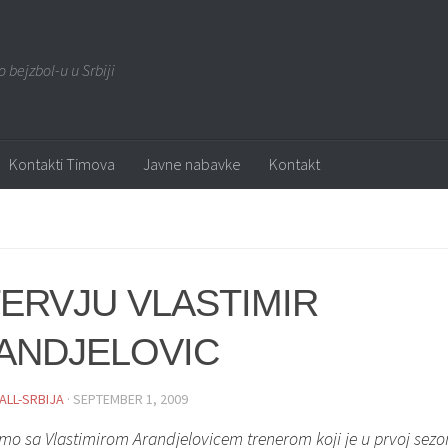
o bejzbol-u u Srbiji
Kontakti Timova
Javne nabavke
Kontakt
TERVJU VLASTIMIR
ANDJELOVIC
ALL-SRBIJA
· SEPTEMBER 1, 2009
smo sa Vlastimirom Arandjelovicem trenerom koji je u prvoj sez