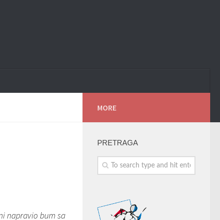
MORE
PRETRAGA
oni napravio bum sa