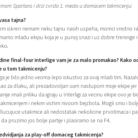
timom Spartans i drzi cvrsto 1. mesto u domacem takmicenju:
 vasa tajna?
m iskren nemam neku tajnu nasih uspeha, momci vredno ra
imamo mladu ekipu koja je u punoj snazi i uz dobre treninge mi
eko.
ine final-four interlige vam je za malo promakao? Kako o
e u tom takmicenju?
liga je bilo jedno veoma lepo iskustvo za ovaj mladi tim. Naza
kao za dlaku, ali prezadovoljan sam nastupom moje ekipe jer 
ranije imali priliku da igraju u Interligi za vecinu ekipe ovo je b
takmicenjem i nekim vishim nivoom bejzbola. Mogli smo i bol
lucujuce utakmice ali nedostatak nekolicine prvotimaca i p
 da pruzimo jos bolje partije i plasiramo se na F4.
edvidjanja za play-off domaceg takmicenja?