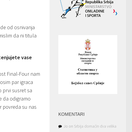
de od osnivanja
slim da ni titula
cenjujete vase
lost Final-Four nam
osim par igraca
io prvi susret sa
je da odigramo
ar povreda su nas
KOMENTARI
Jo
on
Srbija domaćin dva velika