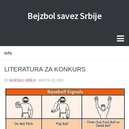
Bejzbol savez Srbije
Home
Info
Pravila
LITERATURA ZA KONKURS
Liga
BY
BASEBALL-SRBIJA
· MARCH 18, 2010
Sponzorstva
Dokumenta
Kontakti Timova
Javne nabavke
Kontakt