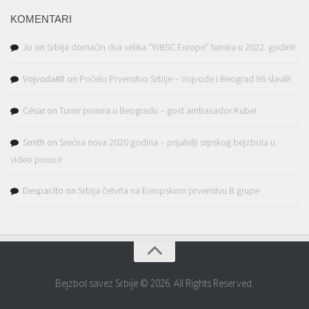
KOMENTARI
Jo
on
Srbija domaćin dva velika “WBSC Europe” turnira u 2022. godini!
Vojvoda#8
on
Počelo Prvenstvo Srbije – Vojvode i Beograd 96 slavili!
César
on
Turnir pionira u Beogradu – gost ambasador Kube!
Smith
on
Srećna nova 2020 godina – prijatelji srpskog bejzbola u
video poruci!
Despacito
on
Srbija četvrta na Evropskom prvenstvu B grupe
Bejzbol savez Srbije © 2026. All Rights Reserved.