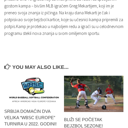
gostom kampa – bivšim MLB igračem Greg Mekartijem, koji im je
preneo svoja znanja iz pičinga. Na kraju dana Mekarti je čak i
potpisivao svoje bejzbol kartice, koje su učesnici kampa pripremili za
potpis.Kamp je protekao u najboljem redu a igrači su u celodnevnom
programu stekli nova znanja u svom omiljenom sportu.
YOU MAY ALSO LIKE...
SRBIJA DOMAĆIN DVA
VELIKA “WBSC EUROPE”
BLIŽI SE POČETAK
TURNIRA U 2022. GODINI!
BEJZBOL SEZONE!