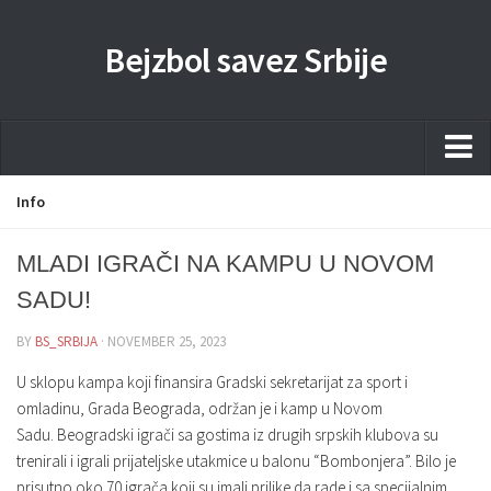
Bejzbol savez Srbije
Home
Info
Pravila
MLADI IGRAČI NA KAMPU U NOVOM
Liga
SADU!
Sponzorstva
BY
BS_SRBIJA
· NOVEMBER 25, 2023
Dokumenta
U sklopu kampa koji finansira Gradski sekretarijat za sport i
Kontakti Timova
omladinu, Grada Beograda, održan je i kamp u Novom
Sadu. Beogradski igrači sa gostima iz drugih srpskih klubova su
Javne nabavke
trenirali i igrali prijateljske utakmice u balonu “Bombonjera”. Bilo je
Kontakt
prisutno oko 70 igrača koji su imali prilike da rade i sa specijalnim