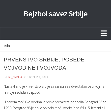
Bejzbol savez Srbije
Home
Info
Pravila
PRVENSTVO SRBIJE, POBEDE
Liga
VOJVODINE I VOJVODA!
Sponzorstva
BY
BS_SRBIJA
· OCTOBER 4, 2023
Dokumenta
Nastavljeno je Prvenstvo Srbije za seniore sa dve utakmice u kojima
Kontakti Timova
je vidjen solidan bejzbol.
Javne nabavke
U prvom meču Vojvodina je posle preokreta pobedila Beograd 96 sa
12:10. Beograd 96 je bolje otvorio meč i vodio je sa 6:1 u 5. izmeni ali
Kontakt