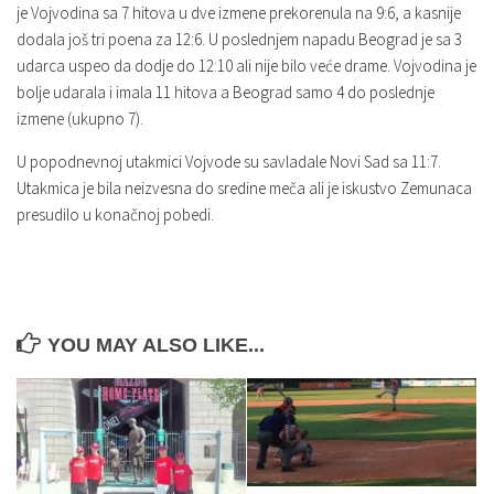
je Vojvodina sa 7 hitova u dve izmene prekorenula na 9:6, a kasnije
dodala još tri poena za 12:6. U poslednjem napadu Beograd je sa 3
udarca uspeo da dodje do 12:10 ali nije bilo veće drame. Vojvodina je
bolje udarala i imala 11 hitova a Beograd samo 4 do poslednje
izmene (ukupno 7).
U popodnevnoj utakmici Vojvode su savladale Novi Sad sa 11:7.
Utakmica je bila neizvesna do sredine meča ali je iskustvo Zemunaca
presudilo u konačnoj pobedi.
YOU MAY ALSO LIKE...