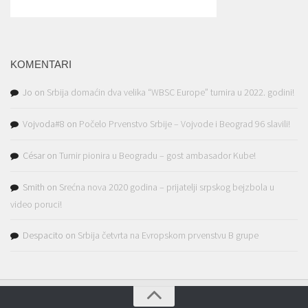
KOMENTARI
Jo
on
Srbija domaćin dva velika “WBSC Europe” turnira u 2022. godini!
Vojvoda#8
on
Počelo Prvenstvo Srbije – Vojvode i Beograd 96 slavili!
César
on
Turnir pionira u Beogradu – gost ambasador Kube!
Smith
on
Srećna nova 2020 godina – prijatelji srpskog bejzbola u
video poruci!
Despacito
on
Srbija četvrta na Evropskom prvenstvu B grupe