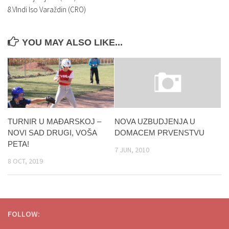
8.VIndi Iso Varaždin (CRO)
YOU MAY ALSO LIKE...
TURNIR U MAĐARSKOJ –
NOVA UZBUDJENJA U
NOVI SAD DRUGI, VOŠA
DOMACEM PRVENSTVU
PETA!
7 JUN, 2010
8 OCT, 2019
FOLLOW: