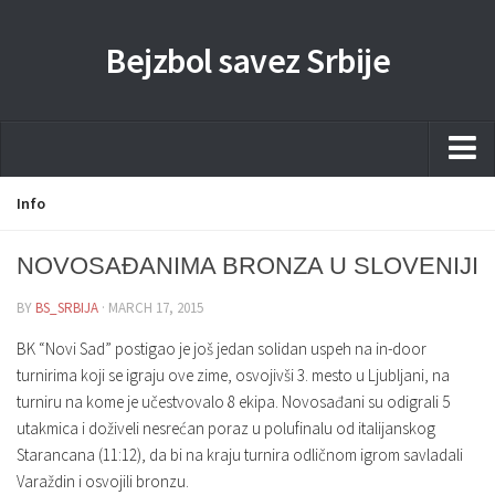
Bejzbol savez Srbije
Home
Info
Pravila
NOVOSAĐANIMA BRONZA U SLOVENIJI
Liga
BY
BS_SRBIJA
· MARCH 17, 2015
Sponzorstva
BK “Novi Sad” postigao je još jedan solidan uspeh na in-door
Dokumenta
turnirima koji se igraju ove zime, osvojivši 3. mesto u Ljubljani, na
turniru na kome je učestvovalo 8 ekipa. Novosađani su odigrali 5
Kontakti Timova
utakmica i doživeli nesrećan poraz u polufinalu od italijanskog
Javne nabavke
Starancana (11:12), da bi na kraju turnira odličnom igrom savladali
Varaždin i osvojili bronzu.
Kontakt