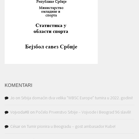
KOMENTARI
Jo
on
Srbija domaćin dva velika “WBSC Europe” turnira u 2022. godini!
Vojvoda#8
on
Počelo Prvenstvo Srbije – Vojvode i Beograd 96 slavili!
César
on
Turnir pionira u Beogradu – gost ambasador Kube!