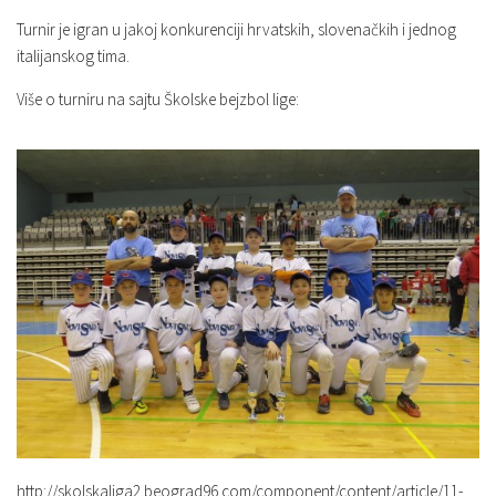
Turnir je igran u jakoj konkurenciji hrvatskih, slovenačkih i jednog
italijanskog tima.
Više o turniru na sajtu Školske bejzbol lige:
http://skolskaliga2.beograd96.com/component/content/article/11-