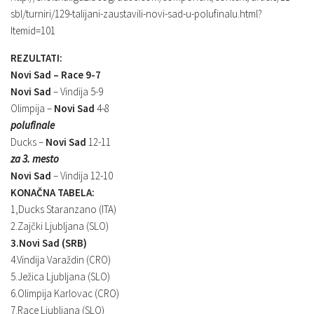
sbl/turniri/129-talijani-zaustavili-novi-sad-u-polufinalu.html?
Itemid=101
REZULTATI:
Novi Sad – Race 9-7
Novi Sad
– Vindija 5-9
Olimpija –
Novi Sad
4-8
polufinale
Ducks –
Novi Sad
12-11
za 3. mesto
Novi Sad
– Vindija 12-10
KONAČNA TABELA:
1,Ducks Staranzano (ITA)
2.Zajčki Ljubljana (SLO)
3.Novi Sad (SRB)
4.Vindija Varaždin (CRO)
5.Ježica Ljubljana (SLO)
6.Olimpija Karlovac (CRO)
7.Race Ljubljana (SLO)