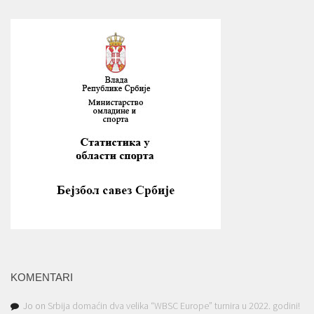
KOMENTARI
Jo
on
Srbija domaćin dva velika “WBSC Europe” turnira u 2022. godini!