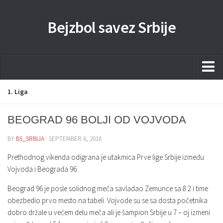
Bejzbol savez Srbije
Home
1. Liga
Pravila
BEOGRAD 96 BOLJI OD VOJVODA
Liga
BY
BS_SRBIJA
· SEPTEMBER 6, 2016
Sponzorstva
Prethodnog vikenda odigrana je utakmica Prve lige Srbije između
Dokumenta
Vojvoda i Beograda 96.
Kontakti Timova
Beograd 96 je posle solidnog meča savladao Zemunce sa 8:2 i time
Javne nabavke
obezbedio prvo mesto na tabeli. Vojvode su se sa dosta početnika
dobro držale u većem delu meča ali je šampion Srbije u 7 – oj izmeni
Kontakt