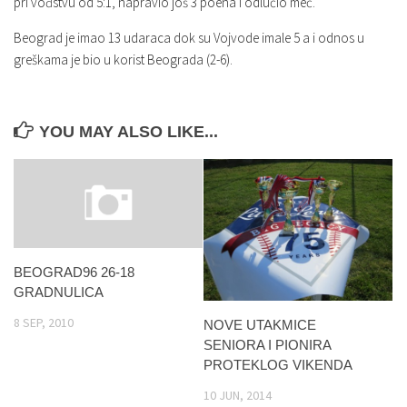
pri vođstvu od 5:1, napravio još 3 poena i odlučio meč.
Beograd je imao 13 udaraca dok su Vojvode imale 5 a i odnos u
greškama je bio u korist Beograda (2-6).
YOU MAY ALSO LIKE...
BEOGRAD96 26-18
GRADNULICA
8 SEP, 2010
NOVE UTAKMICE
SENIORA I PIONIRA
PROTEKLOG VIKENDA
10 JUN, 2014