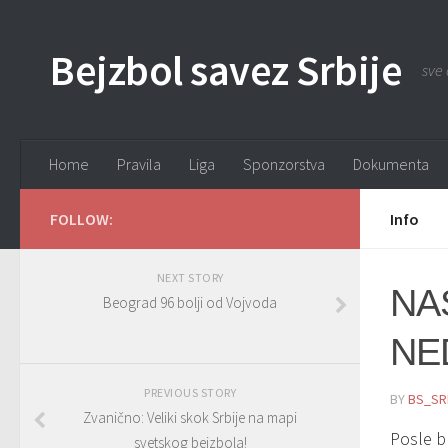
Bejzbol savez Srbije
sve 
Home
Pravila
Liga
Sponzorstva
Dokumenta
FOLLOW:
Info
NEXT STORY
NA
Beograd 96 bolji od Vojvoda
NE
PREVIOUS STORY
BY
BS_SR
Zvanično: Veliki skok Srbije na mapi
Posle bl
svetskog bejzbola!