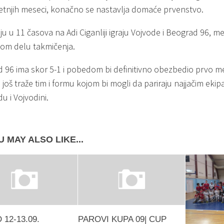
etnjih meseci, konačno se nastavlja domaće prvenstvo.
u u 11 časova na Adi Ciganliji igraju Vojvode i Beograd 96, me
om delu takmičenja.
 96 ima skor 5-1 i pobedom bi definitivno obezbedio prvo me
 još traže tim i formu kojom bi mogli da pariraju najjačim ek
u i Vojvodini.
 MAY ALSO LIKE...
 12-13.09.
PAROVI KUPA 09| CUP