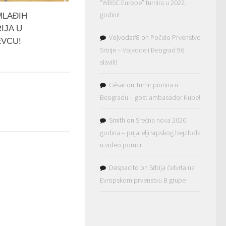
“WBSC Europe” turnira u 2022.
godini!
MLAĐIH
IJA U
Vojvoda#8
on
Počelo Prvenstvo
VCU!
Srbije – Vojvode i Beograd 96
5
slavili!
César
on
Turnir pionira u
Beogradu – gost ambasador Kube!
Smith
on
Srećna nova 2020
godina – prijatelji srpskog bejzbola
u video poruci!
Despacito
on
Srbija četvrta na
Evropskom prvenstvu B grupe