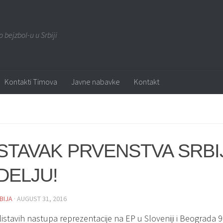
o bejzbol-u u Srbiji
Kontakti Timova
Javne nabavke
Kontakt
STAVAK PRVENSTVA SRBI
DELJU!
BIJA
· AUGUST 31, 2016
istavih nastupa reprezentacije na EP u Sloveniji i Beograda 96 