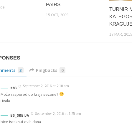
PAIRS
009
TURNIR 
15 OCT, 2009
KATEGOR
KRAGUJE
17 MAR, 201
PONSES
mments
3
Pingbacks
0
September 2, 2016 at 2:10 am
#83
Može raspored do kraja sezone?
Hvala
September 2, 2016 at 1:25 pm
BS_SRBIJA
bice istaknut ovih dana