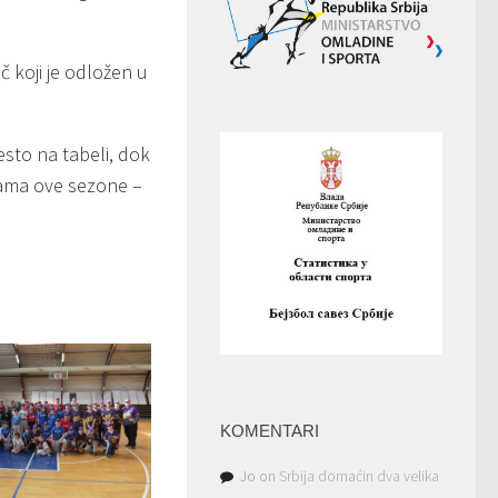
č koji je odložen u
sto na tabeli, dok
ipama ove sezone –
KOMENTARI
Jo
on
Srbija domaćin dva velika