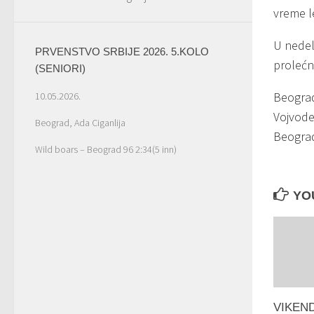
vreme l
U nedelj
PRVENSTVO SRBIJE 2026. 5.KOLO
prolećn
(SENIORI)
Beograd
10.05.2026.
Vojvode
Beograd, Ada Ciganlija
Beograd
Wild boars – Beograd 96 2:34(5 inn)
YOU
VIKEND