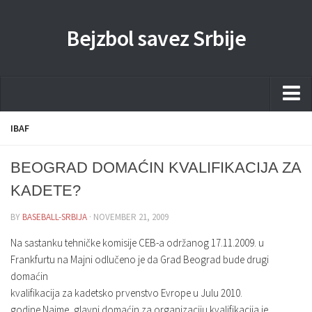
Bejzbol savez Srbije
Home
IBAF
Pravila
BEOGRAD DOMAĆIN KVALIFIKACIJA ZA
Liga
KADETE?
Sponzorstva
BY
BASEBALL-SRBIJA
· NOVEMBER 21, 2009
Dokumenta
Na sastanku tehničke komisije CEB-a održanog 17.11.2009. u
Kontakti Timova
Frankfurtu na Majni odlučeno je da Grad Beograd bude drugi
domaćin
Javne nabavke
kvalifikacija za kadetsko prvenstvo Evrope u Julu 2010.
Kontakt
godine.Naime, glavni domaćin za organizaciju kvalifikacija je