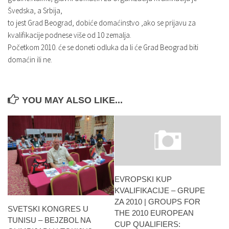
Švedska, a Srbija,
to jest Grad Beograd, dobiće domaćinstvo ,ako se prijavu za
kvalifikacije podnese više od 10 zemalja.
Početkom 2010. će se doneti odluka da li će Grad Beograd biti
domaćin ili ne.
YOU MAY ALSO LIKE...
EVROPSKI KUP
KVALIFIKACIJE – GRUPE
ZA 2010 | GROUPS FOR
SVETSKI KONGRES U
THE 2010 EUROPEAN
TUNISU – BEJZBOL NA
CUP QUALIFIERS: