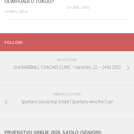
OLIMPIJADI U TOKIJU?
14 JAN, 2010
14 MAY, 2014
FOLLOW:
NEXT STORY
2nd BASEBALL COACHES CLINIC – Varaždin, 22. – 24.01.2010
PREVIOUS STORY
Spartans osvoji Kup Srbije! | Spartans wins the Cup!
PRVENSTVO SRBIJE 2026. 5.KOLO (SENIORI)