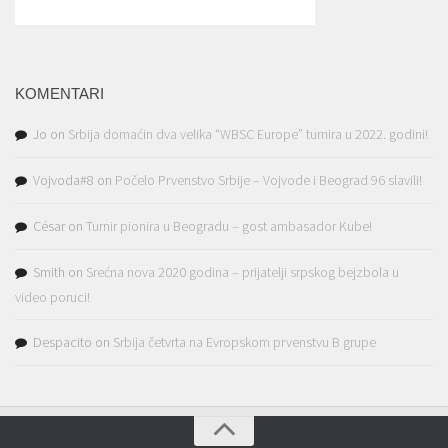
KOMENTARI
Jo
on
Srbija domaćin dva velika “WBSC Europe” turnira u 2022. godini!
Vojvoda#8
on
Počelo Prvenstvo Srbije – Vojvode i Beograd 96 slavili!
César
on
Turnir pionira u Beogradu – gost ambasador Kube!
Smith
on
Srećna nova 2020 godina – prijatelji srpskog bejzbola u
video poruci!
Despacito
on
Srbija četvrta na Evropskom prvenstvu B grupe