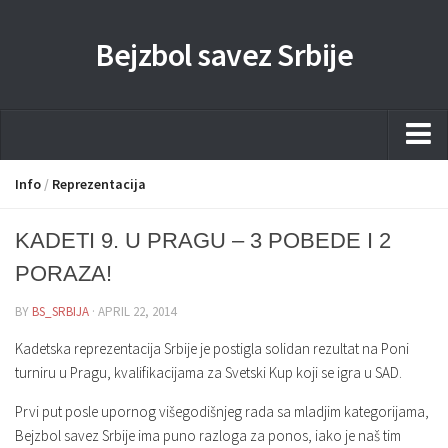
Bejzbol savez Srbije
Home
Info
/
Reprezentacija
Pravila
KADETI 9. U PRAGU – 3 POBEDE I 2
Liga
PORAZA!
Sponzorstva
BY
BS_SRBIJA
· APRIL 22, 2014
Dokumenta
Kadetska reprezentacija Srbije je postigla solidan rezultat na Poni
Kontakti Timova
turniru u Pragu, kvalifikacijama za Svetski Kup koji se igra u SAD.
Javne nabavke
Prvi put posle upornog višegodišnjeg rada sa mladjim kategorijama,
Bejzbol savez Srbije ima puno razloga za ponos, iako je naš tim
Kontakt