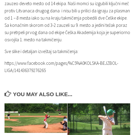
zauzeo deveto mesto od 14 ekipa. Naši momci su izgubili ključni meč
protiv Litvanaca drugog dana i nisu bili u prilici da igraju za plasman
od 1 – 8 mesta iako su na kraju takmičenja pobedili dve Češke ekipe.
Sa konačnim skorom od 3-2 zauzeli su 9. mesto a jedini težak poraz
su pretrpeli prvog dana od ekipe Češka Akademija koja je superiorno
osvojila 1. mesto na takmičenju.
Sve slike i detaljan izveštaj sa takmičenja:
https://www.facebook.com/pages/%C5%A0KOLSKA-BEJZBOL-
LIGA/141436379276265
YOU MAY ALSO LIKE...