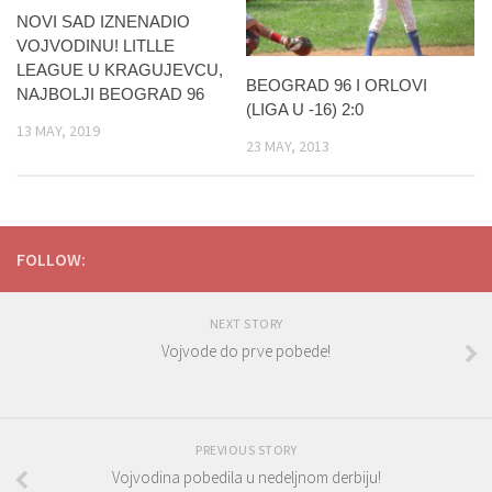
NOVI SAD IZNENADIO
VOJVODINU! LITLLE
LEAGUE U KRAGUJEVCU,
BEOGRAD 96 I ORLOVI
NAJBOLJI BEOGRAD 96
(LIGA U -16) 2:0
13 MAY, 2019
23 MAY, 2013
FOLLOW:
NEXT STORY
Vojvode do prve pobede!
PREVIOUS STORY
Vojvodina pobedila u nedeljnom derbiju!