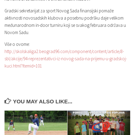
Gradski sekretarijat za sport Novog Sada finansijski pomaže
aktivnosti novosadskih klubova a posebnu podršku daje velikom
međunarodnom in-door turniru koji se svakog februara održava u
Novom Sadu.
Više o ovome:
http://skolskaliga2.beograd96.com/component/content/article/8-
sbl/akcije/94-reprezentativci-iz-novog-sada-na-prijemu-u-gradskoj-
kuci.html?Itemid=101
YOU MAY ALSO LIKE...