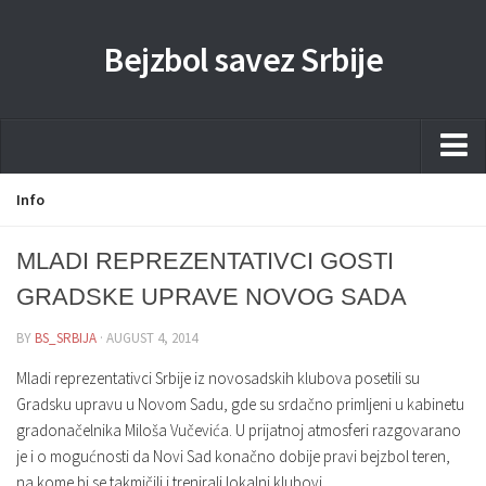
Bejzbol savez Srbije
Home
Info
Pravila
MLADI REPREZENTATIVCI GOSTI
Liga
GRADSKE UPRAVE NOVOG SADA
Sponzorstva
BY
BS_SRBIJA
· AUGUST 4, 2014
Dokumenta
Mladi reprezentativci Srbije iz novosadskih klubova posetili su
Kontakti Timova
Gradsku upravu u Novom Sadu, gde su srdačno primljeni u kabinetu
gradonačelnika Miloša Vučevića. U prijatnoj atmosferi razgovarano
Javne nabavke
je i o mogućnosti da Novi Sad konačno dobije pravi bejzbol teren,
Kontakt
na kome bi se takmičili i trenirali lokalni klubovi.