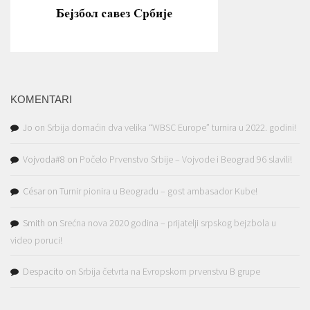
KOMENTARI
Jo
on
Srbija domaćin dva velika “WBSC Europe” turnira u 2022. godini!
Vojvoda#8
on
Počelo Prvenstvo Srbije – Vojvode i Beograd 96 slavili!
César
on
Turnir pionira u Beogradu – gost ambasador Kube!
Smith
on
Srećna nova 2020 godina – prijatelji srpskog bejzbola u
video poruci!
Despacito
on
Srbija četvrta na Evropskom prvenstvu B grupe