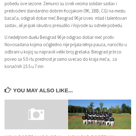
pobedu ove sezone. Zemunci su izveli veoma solidan sastav i
predvođeni standardno dobrim Kozjakom (9K, 1BB, CG) na mestu
bacača, odigrali dobar meč.Beograd 96 je izveo mlad i talentovan
sastav, ali je ipak iskustvo presudilo i Vojvode su odnele pobedu.
U nedeljnom duelu Beograd 96 je odigrao dobar meč protiv
Novosađana kojima očigledno nije prijala letnja pauza, naročito u
odbrani u kojoj su napravili veliki broj grešaka. Beograd je brzo
poveo sa 5:0 i tu prednost je samo uvećao do kraja meča, za
konačnih 15:5 u 7 inn.
YOU MAY ALSO LIKE...