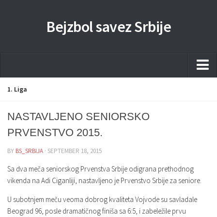
Bejzbol savez Srbije
Home
1. Liga
Pravila
NASTAVLJENO SENIORSKO
Liga
PRVENSTVO 2015.
Sponzorstva
BY
BS_SRBIJA
· SEPTEMBER 18, 2015
Dokumenta
Sa dva meča seniorskog Prvenstva Srbije odigrana prethodnog
Kontakti Timova
vikenda na Adi Ciganliji, nastavljeno je Prvenstvo Srbije za seniore.
Javne nabavke
U subotnjem meču veoma dobrog kvaliteta Vojvode su savladale
Beograd 96, posle dramatičnog finiša sa 6:5, i zabeležile prvu
Kontakt