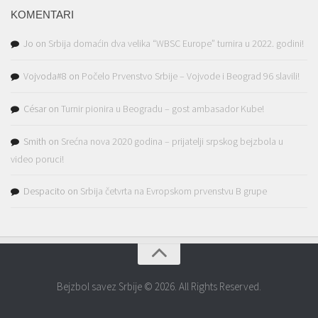
KOMENTARI
Jo
on
Srbija domaćin dva velika “WBSC Europe” turnira u 2022. godini!
Vojvoda#8
on
Počelo Prvenstvo Srbije – Vojvode i Beograd 96 slavili!
César
on
Turnir pionira u Beogradu – gost ambasador Kube!
Smith
on
Srećna nova 2020 godina – prijatelji srpskog bejzbola u
video poruci!
Despacito
on
Srbija četvrta na Evropskom prvenstvu B grupe
Bejzbol savez Srbije © 2026. All Rights Reserved.