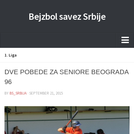
Bejzbol savez Srbije
Home
1. Liga
Pravila
DVE POBEDE ZA SENIORE BEOGRADA
Liga
96
Sponzorstva
BY
BS_SRBIJA
· SEPTEMBER 21, 2015
Dokumenta
Kontakti Timova
Javne nabavke
Kontakt