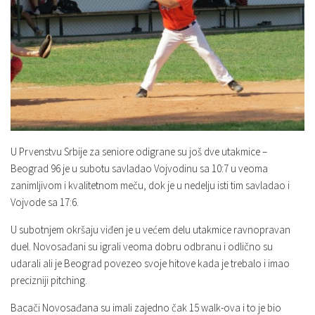
U Prvenstvu Srbije za seniore odigrane su još dve utakmice –
Beograd 96 je u subotu savladao Vojvodinu sa 10:7 u veoma
zanimljivom i kvalitetnom meču, dok je u nedelju isti tim savladao i
Vojvode sa 17:6.
U subotnjem okršaju viđen je u većem delu utakmice ravnopravan
duel. Novosađani su igrali veoma dobru odbranu i odlično su
udarali ali je Beograd povezeo svoje hitove kada je trebalo i imao
precizniji pitching.
Bacači Novosađana su imali zajedno čak 15 walk-ova i to je bio