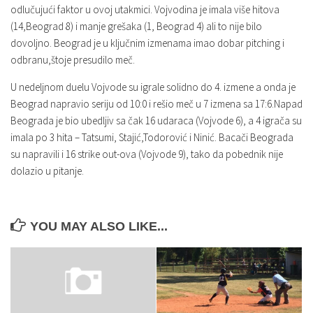
odlučujući faktor u ovoj utakmici. Vojvodina je imala više hitova
(14,Beograd 8) i manje grešaka (1, Beograd 4) ali to nije bilo
dovoljno. Beograd je u ključnim izmenama imao dobar pitching i
odbranu,štoje presudilo meč.
U nedeljnom duelu Vojvode su igrale solidno do 4. izmene a onda je
Beograd napravio seriju od 10:0 i rešio meč u 7 izmena sa 17:6.Napad
Beograda je bio ubedljiv sa čak 16 udaraca (Vojvode 6), a 4 igrača su
imala po 3 hita – Tatsumi, Stajić,Todorović i Ninić. Bacači Beograda
su napravili i 16 strike out-ova (Vojvode 9), tako da pobednik nije
dolazio u pitanje.
YOU MAY ALSO LIKE...