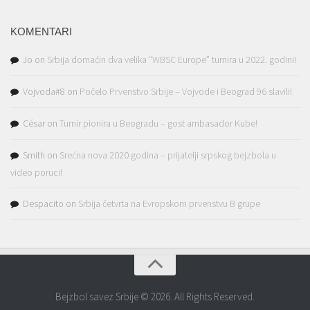
KOMENTARI
Jo
on
Srbija domaćin dva velika “WBSC Europe” turnira u 2022. godini!
Vojvoda#8
on
Počelo Prvenstvo Srbije – Vojvode i Beograd 96 slavili!
César
on
Turnir pionira u Beogradu – gost ambasador Kube!
Smith
on
Srećna nova 2020 godina – prijatelji srpskog bejzbola u
video poruci!
Despacito
on
Srbija četvrta na Evropskom prvenstvu B grupe
Bejzbol savez Srbije © 2026. All Rights Reserved.