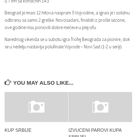
u 7 inn sa konačnih 14:3.
Beograd je imao 12 hitova naspram 5 Vojvodine, a igrao je i solidnu
odbranu sa samo 2 greške. Novosađani, finalisti iz prošle sezone,
ove godine nisu ponovili dobre mečeve u plej-ofu.
Narednog vikenda se u subotu igra Trofej Beograda za pionire, dok
se u nedelju nastavlja polufinale Vojvode – Novi Sad (1-2 u seriji).
YOU MAY ALSO LIKE...
KUP SRBIJE
IZVUCENI PAROVI KUPA
SRBIJE!