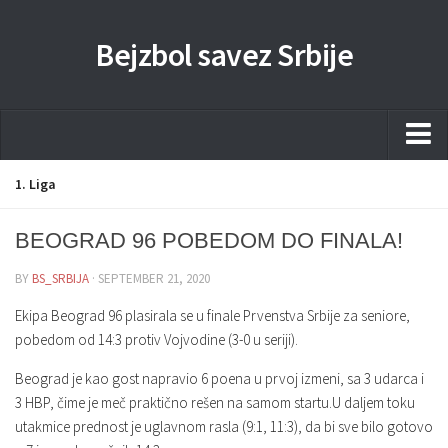
Bejzbol savez Srbije
Home
1. Liga
Pravila
BEOGRAD 96 POBEDOM DO FINALA!
Liga
BY
BS_SRBIJA
· SEPTEMBER 21, 2020
Sponzorstva
Ekipa Beograd 96 plasirala se u finale Prvenstva Srbije za seniore,
Dokumenta
pobedom od 14:3 protiv Vojvodine (3-0 u seriji).
Kontakti Timova
Beograd je kao gost napravio 6 poena u prvoj izmeni, sa 3 udarca i
Javne nabavke
3 HBP, čime je meč praktično rešen na samom startu.U daljem toku
utakmice prednost je uglavnom rasla (9:1, 11:3), da bi sve bilo gotovo
Kontakt