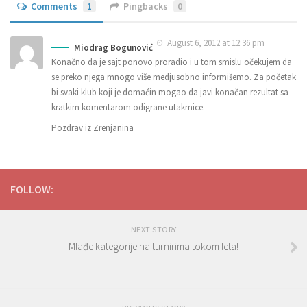
Comments
1
Pingbacks
0
August 6, 2012 at 12:36 pm
Miodrag Bogunović
Konačno da je sajt ponovo proradio i u tom smislu očekujem da
se preko njega mnogo više medjusobno informišemo. Za početak
bi svaki klub koji je domaćin mogao da javi konačan rezultat sa
kratkim komentarom odigrane utakmice.
Pozdrav iz Zrenjanina
FOLLOW:
NEXT STORY
Mlađe kategorije na turnirima tokom leta!