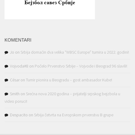
KOMENTARI
Jo
on
Srbija domaćin dva velika “WBSC Europe” turnira u 2022. godini!
Vojvoda#8
on
Počelo Prvenstvo Srbije – Vojvode i Beograd 96 slavili!
César
on
Turnir pionira u Beogradu – gost ambasador Kube!
Smith
on
Srećna nova 2020 godina – prijatelji srpskog bejzbola u
video poruci!
Despacito
on
Srbija četvrta na Evropskom prvenstvu B grupe