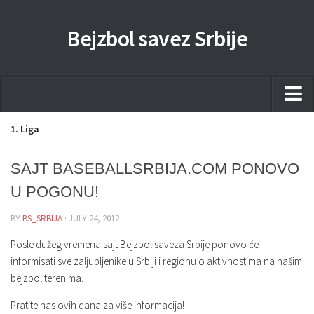
Bejzbol savez Srbije
Home
1. Liga
Pravila
SAJT BASEBALLSRBIJA.COM PONOVO
Liga
U POGONU!
Sponzorstva
BY
BS_SRBIJA
· JULY 24, 2012
Dokumenta
Posle dužeg vremena sajt Bejzbol saveza Srbije ponovo će
Kontakti Timova
informisati sve zaljubljenike u Srbiji i regionu o aktivnostima na našim
bejzbol terenima.
Javne nabavke
Pratite nas ovih dana za više informacija!
Kontakt