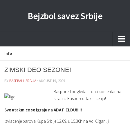
Bejzbol savez Srbije
Home
Info
Pravila
ZIMSKI DEO SEZONE!
Liga
BY
BASEBALL-SRBIJA
· AUGUST 19, 2009
Sponzorstva
Raspored pogledati i dati komentar na
Dokumenta
stranici Raspored Takmicenja!
Kontakti Timova
Sve utakmice se igraju na ADA FIELDU!!!!!
Javne nabavke
Izvlacenje parova Kupa Srbije 12.09. u 15.30h na Adi Ciganliji
Kontakt