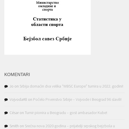
KOMENTARI
Jo
on
Srbija domaćin dva velika “WBSC Europe” turnira u 2022. godini!
Vojvoda#8
on
Počelo Prvenstvo Srbije – Vojvode i Beograd 96 slavili!
César
on
Turnir pionira u Beogradu – gost ambasador Kube!
Smith
on
Srećna nova 2020 godina – prijatelji srpskog bejzbola u