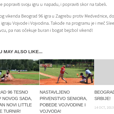
 popraviti svoju igru u napadu, i popraviti skor na tabeli.
g vikenda Beograd 96 igra u Zagrebu protiv Medvednice, d
igraju Vojvode i Vojvodina. Takođe na programu je i meč Sle
vcu, pa nas očekuje buran i bogat bejzbol vikend!
 MAY ALSO LIKE...
AD 96 TESNO
NASTAVLJENO
BEOGRAD
V NOVOG SADA,
PRVENSTVO SENIORA,
SRBIJE!
N NOVI LITTLE
POBEDE VOJVODINE I
14 OCT, 2013
E TURNIR!
VOJVODA!