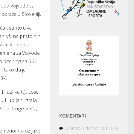
adao Vojvode sa
poraza u Sloveniji.
čak sa 7:0 u 4.
njivši na pristojnih
ale 4 udarca i
 vremena za Vojvode
 pitching sa 6K i
i, tako da je
3-1.
1 razlike (!). Loše
 Ljubljani igrala
:1 a drugi sa 3:2,
KOMENTARI
Jo
on
Srbija domaćin dva velika
 vremenom kroz jake