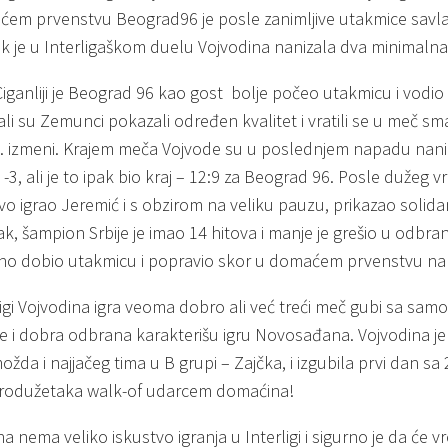
em prvenstvu Beograd96 je posle zanimljive utakmice savl
ok je u Interligaškom duelu Vojvodina nanizala dva minimalna 
Ciganliji je Beograd 96 kao gost bolje počeo utakmicu i vodio 
ali su Zemunci pokazali određen kvalitet i vratili se u meč sma
6. izmeni. Krajem meča Vojvode su u poslednjem napadu naniz
 -3, ali je to ipak bio kraj – 12:9 za Beograd 96. Posle dužeg
vo igrao Jeremić i s obzirom na veliku pauzu, prikazao solidan
k, šampion Srbije je imao 14 hitova i manje je grešio u odbran
no dobio utakmicu i popravio skor u domaćem prvenstvu na 
igi Vojvodina igra veoma dobro ali već treći meč gubi sa samo 
e i dobra odbrana karakterišu igru Novosađana. Vojvodina je u
ožda i najjačeg tima u B grupi – Zajčka, i izgubila prvi dan sa 2
rodužetaka walk-of udarcem domaćina!
na nema veliko iskustvo igranja u Interligi i sigurno je da će