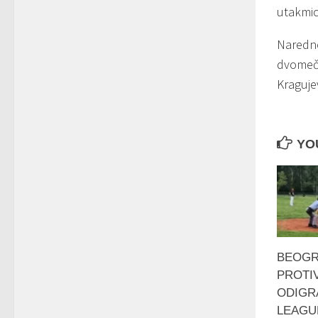
utakmice
Naredno
dvomeč 
Kraguje
YOU
BEOGR
PROTI
ODIGRA
LEAGU