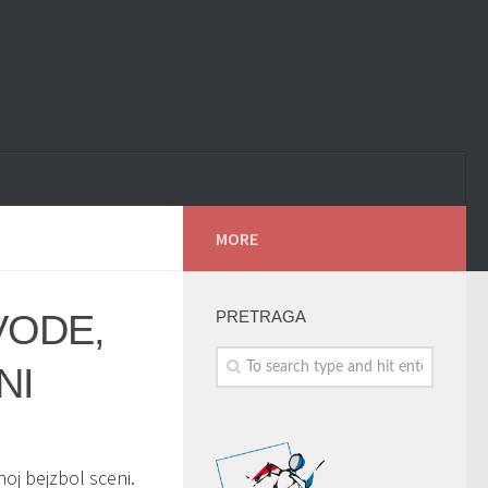
MORE
VODE,
PRETRAGA
NI
oj bejzbol sceni.