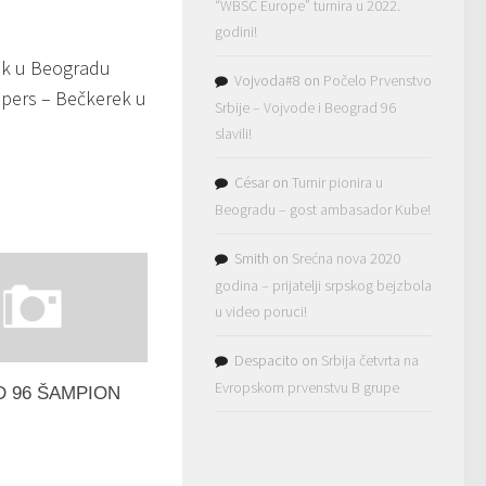
“WBSC Europe” turnira u 2022.
godini!
ok u Beogradu
Vojvoda#8
on
Počelo Prvenstvo
epers – Bečkerek u
Srbije – Vojvode i Beograd 96
slavili!
César
on
Turnir pionira u
Beogradu – gost ambasador Kube!
Smith
on
Srećna nova 2020
godina – prijatelji srpskog bejzbola
u video poruci!
Despacito
on
Srbija četvrta na
Evropskom prvenstvu B grupe
 96 ŠAMPION