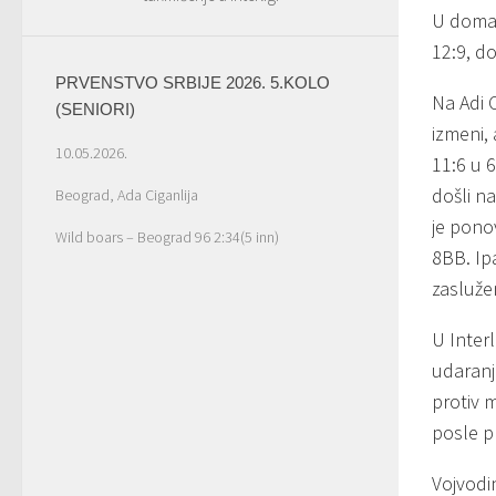
U domać
12:9, d
PRVENSTVO SRBIJE 2026. 5.KOLO
Na Adi 
(SENIORI)
izmeni, 
10.05.2026.
11:6 u 
došli na
Beograd, Ada Ciganlija
je pono
Wild boars – Beograd 96 2:34(5 inn)
8BB. Ipa
zasluže
U Interl
udaranj
protiv m
posle p
Vojvodi