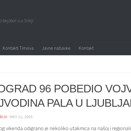
o bejzbol-u u Srbiji
Kontakti Timova
Javne nabavke
Kontakt
OGRAD 96 POBEDIO VOJ
JVODINA PALA U LJUBLJA
BIJA
· MAY 11, 2016
og vikenda odigrano je nekoliko utakmica na našoj i regionaln