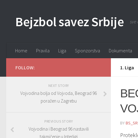
Bejzbol savez Srbije
sve 
Home
Pravila
Liga
Sponzorstva
Dokumenta
FOLLOW:
1. Liga
NEXT STORY
BE
Vojvodina bolja od Vojvoda, Beograd 96
poražen u Zagrebu
VO
PREVIOUS STORY
BY
BS_SR
Vojvodina i Beograd 96 nastavili
Protekl
takmičenje u Interligi