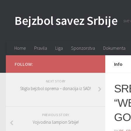
Bejzbol savez Srbije
sve 
Home
Pravila
Liga
Sponzorstva
Dokumenta
FOLLOW:
Info
NEXT STORY
SR
Stigla bejzbol oprema – donacija iz SAD!
“W
GO
PREVIOUS STORY
Vojvodina šampion Srbije!