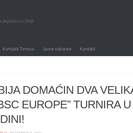
o bejzbol-u u Srbiji
Kontakti Timova
Javne nabavke
Kontakt
BIJA DOMAĆIN DVA VELIK
BSC EUROPE” TURNIRA U 
DINI!