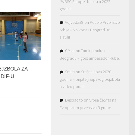
“WBSC Europe” turnira u 2022.
godini!
Vojvoda#8
on
Počelo Prvenstvo
Srbije – Vojvode i Beograd 96
slavili!
César
on
Turnir pionira u
Beogradu – gost ambasador Kube!
EJZBOLA ZA
Smith
on
Srećna nova 2020
DIF-U
godina – prijatelji srpskog bejzbola
u video poruci!
Despacito
on
Srbija četvrta na
Evropskom prvenstvu B grupe