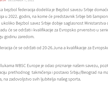
BIJA
· DECEMBER 7, 2021
a bejzbol federacija dodelila je Bejzbol savezu Srbije domać
ja u 2022. godini, na kome će predstavnik Srbije biti šampion 
 ukoliko Bejzbol savez Srbije dobije saglasnost Ministarstva 
adu će se održati i kvalifikacije za Evropsko prvenstvo u seni
ugu godinu zaredom.
eracija će se održati od 20-26.Juna a kvalifikacije za Evrops
.
lukama WBSC Europe je odao priznanje našem savezu, pozit
aciju prethodnog takmičenja i postavio Srbiju/Beograd na 
, na zadovoljstvo svih ljubitelja našeg sporta.