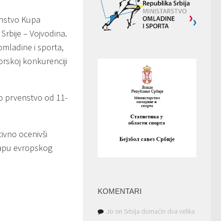
instvo Kupa
Srbije – Vojvodina.
omladine i sporta,
orskoj konkurenciji
ko prvenstvo od 11-
ivno ocenivši
mapu evropskog
KOMENTARI
Jo
on
Srbija domaćin dva velika