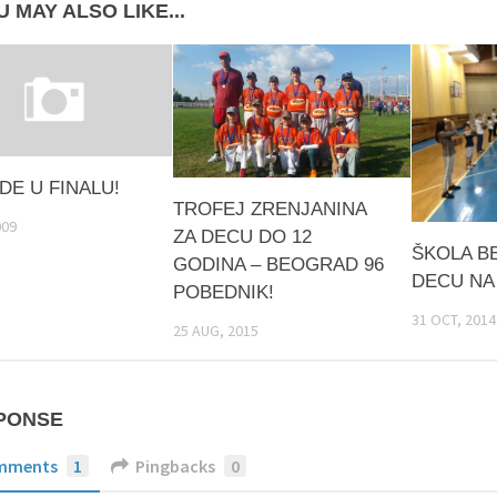
 MAY ALSO LIKE...
DE U FINALU!
TROFEJ ZRENJANINA
009
ZA DECU DO 12
ŠKOLA B
GODINA – BEOGRAD 96
DECU NA 
POBEDNIK!
31 OCT, 2014
25 AUG, 2015
PONSE
mments
1
Pingbacks
0