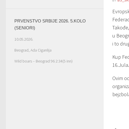
BY
BS_SR
Evropsk
Federaci
PRVENSTVO SRBIJE 2026. 5.KOLO
Takođe,
(SENIORI)
u Beogr
10.05.2026.
i to dr
Beograd, Ada Ciganlija
Kup Fed
Wild boars – Beograd 96 2:34(5 inn)
16.Jula
Ovim od
organiz
bejzbola