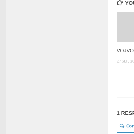
YOU
VOJVO
27 SEP, 2
1 RES
Co